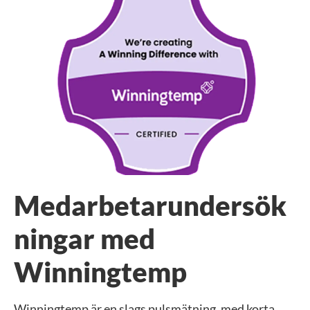
Medarbetarundersök
ningar med
Winningtemp
Winningtemp är en slags pulsmätning, med korta,