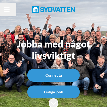
Dela sidan
KARRIÄRMENY
Jobba med något
livsviktigt
Connecta
Lediga jobb
Skrolla för mer innehåll