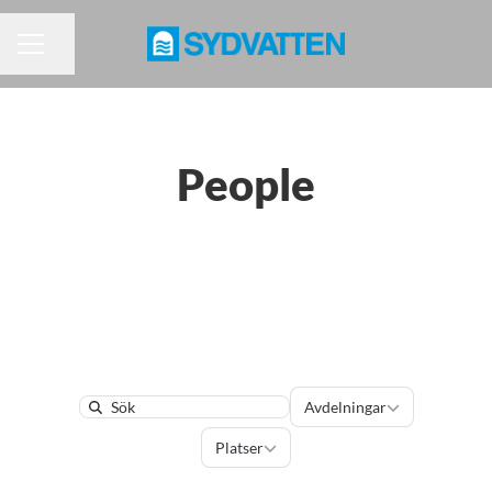
Dela sidan
KARRIÄRMENY
People
Avdelningar
Avdelningar
Search
Platser
Platser